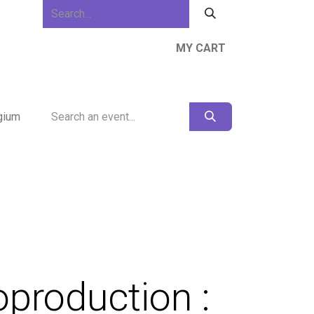
MY CART
ews & Events
About Us
Resources
gium
production :