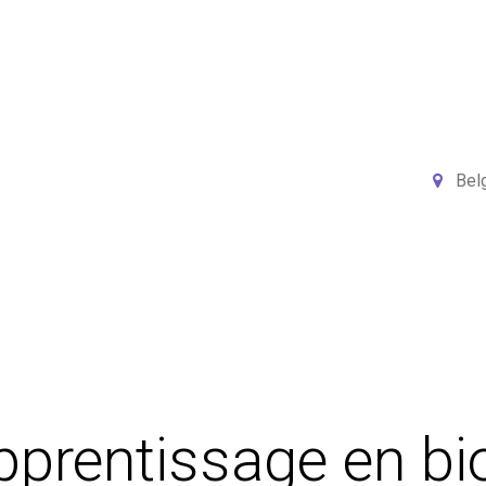
Home
Services
Projects
Members
N
Bel
prentissage en bio