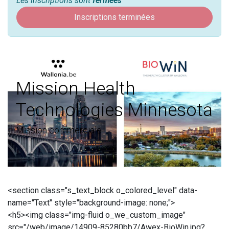
Les inscriptions sont
fermées
Inscriptions terminées
Mission Health
Technologies Minnesota
Mission commerciale
<section class="s_text_block o_colored_level" data-
name="Text" style="background-image: none;">
<h5><img class="img-fluid o_we_custom_image"
src="/web/image/14909-85280bb7/Awex-BioWin.jpg?